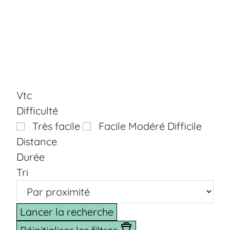
Vtc
Difficulté
Aucun Circuit Modéré
Aucun Circuit 
Très facile
Facile
Modéré
Difficile
Distance
Durée
Tri
Lancer la recherche