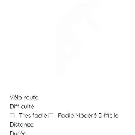
Vélo route
Difficulté
Aucun Circuit Modéré
Aucun Circuit 
Très facile
Facile
Modéré
Difficile
Distance
Durée