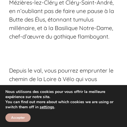
Mézières-lez-Cléry et Cléry-Saint-André,
en n’oubliant pas de faire une pause à la
Butte des Élus, étonnant tumulus
millénaire, et à la Basilique Notre-Dame,
chef-d’œuvre du gothique flamboyant.
Depuis le val, vous pourrez emprunter le
chemin de la Loire à Vélo qui vous
mènera jusqu’à Meung-sur-Loire ou vers
Nous utilisons des cookies pour vous offrir la meilleure
la réserve naturelle de la Pointe du
expérience sur notre site.
You can find out more about which cookies we are using or
Courpain.
switch them off in
settings
.
Accepter