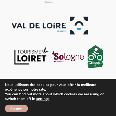
Nous utilisons des cookies pour vous offrir la meilleure
expérience sur notre site.
You can find out more about which cookies we are using or
switch them off in
settings
.
Contact
Mentions légales
Conditions générales de vente
Accepter
© OFFICE DU TOURISME DES TERRES DU VAL DE LOIRE
2026