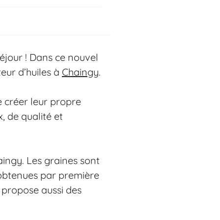
séjour ! Dans ce nouvel
teur d’huiles à
Chaingy
.
e créer leur propre
, de qualité et
haingy. Les graines sont
t obtenues par première
n propose aussi des