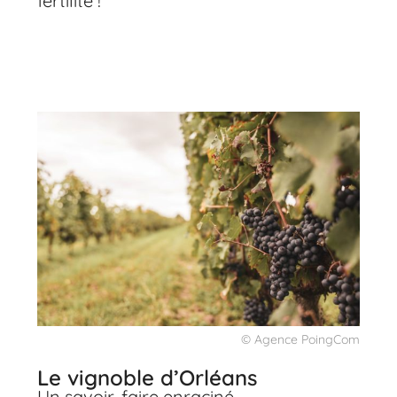
fertilité !
© Agence PoingCom
Le vignoble d’Orléans
Un savoir-faire enraciné