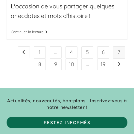
L'occasion de vous partager quelques
anecdotes et mots d'histoire !
Continuer la lecture
1
…
4
5
6
7
8
9
10
…
19
Actualités, nouveautés, bon-plans... Inscrivez-vous à
notre newsletter !
RESTEZ INFORMÉS