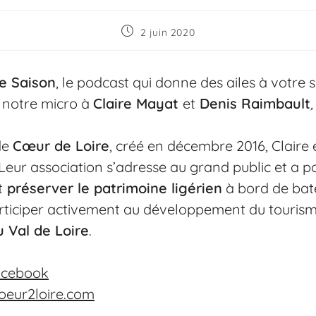
2 juin 2020
de Saison
, le podcast qui donne des ailes à votre 
 notre micro à
Claire Mayat
et
Denis Raimbault
de
Cœur de Loire
, créé en décembre 2016, Claire 
Leur association s’adresse au grand public et a p
t
préserver le patrimoine ligérien
à bord de bate
participer activement au développement du tourisme
u Val de Loire
.
acebook
eur2loire.com