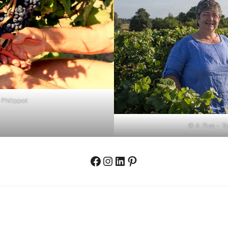
Philippot
© A. Rue – T