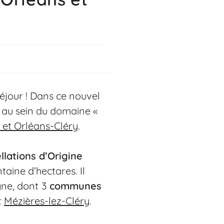
séjour ! Dans ce nouvel
 au sein du domaine «
 et Orléans-Cléry
.
llations d’Origine
taine d’hectares. Il
gne, dont
3
communes
t
Mézières-lez-Cléry
.