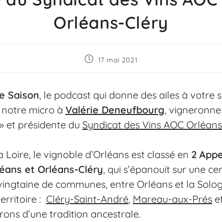
Orléans-Cléry
17 mai 2021
de Saison
, le podcast qui donne des ailes à votre 
 notre micro à
Valérie Deneufbourg
, vigneronne
» et présidente du
Syndicat des Vins AOC Orléans
a Loire, le vignoble d’Orléans est classé en
2
Appe
léans et Orléans-Cléry
, qui s’épanouit sur une cen
 vingtaine de communes, entre Orléans et la Solo
erritoire :
Cléry-Saint-André
,
Mareau-aux-Prés
e
urons d’une tradition ancestrale.