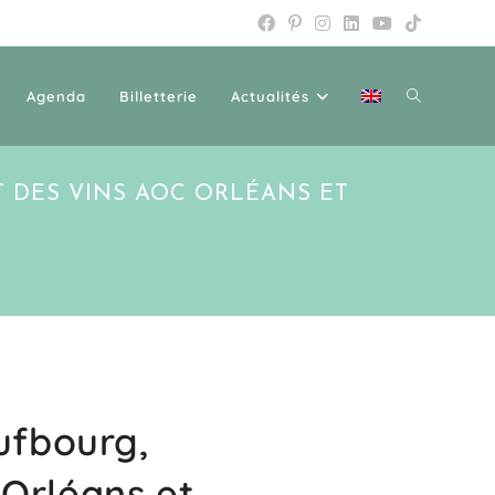
Agenda
Billetterie
Actualités
T DES VINS AOC ORLÉANS ET
ufbourg,
 Orléans et