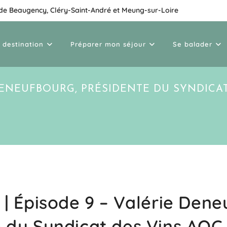
 de Beaugency, Cléry-Saint-André et Meung-sur-Loire
 destination
Préparer mon séjour
Se balader
 DENEUFBOURG, PRÉSIDENTE DU SYNDICA
 | Épisode 9 – Valérie Dene
 du Syndicat des Vins AOC