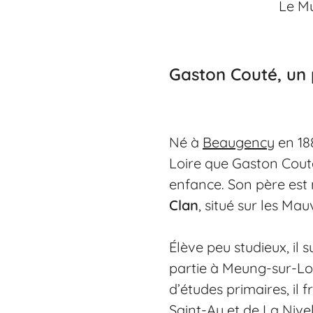
Le M
Gaston Couté, un 
Né à
Beaugency
en 18
Loire que Gaston Couté
enfance. Son père est
Clan
, situé sur les Ma
Élève peu studieux, il s
partie à Meung-sur-Loir
d’études primaires, il 
Saint-Ay et de La Nivel