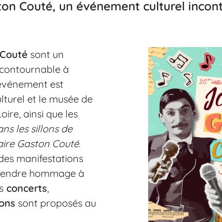
on Couté, un événement culturel incon
 Couté
sont un
ncontournable à
 événement est
lturel et le musée de
oire, ainsi que les
ns les sillons de
raire Gaston Couté
.
 des manifestations
 rendre hommage à
s
concerts
,
ions
sont proposés au