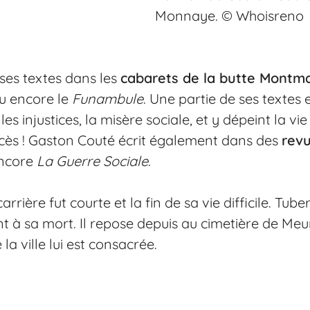
Monnaye. © Whoisreno
r ses textes dans les
cabarets de la butte Montm
ou encore le
Funambule
. Une partie de ses textes 
s injustices, la misère sociale, et y dépeint la vie 
ccès ! Gaston Couté écrit également dans des
rev
ncore
La Guerre Sociale
.
rière fut courte et la fin de sa vie difficile. Tube
nt à sa mort. Il repose depuis au cimetière de Me
la ville lui est consacrée.