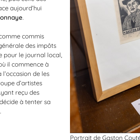
ce aujourd’hui
Monnaye
.
yé comme commis
e générale des impôts
e pour le journal local,
où il commence à
a l’occasion de les
roupe d’artistes
Ayant reçu des
décide à tenter sa
.
Portrait de Gaston Cout