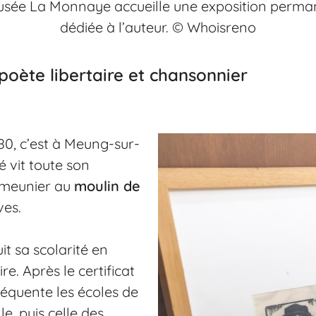
usée La Monnaye accueille une exposition perma
dédiée à l’auteur. © Whoisreno
poète libertaire et chansonnier
80, c’est à Meung-sur-
 vit toute son
 meunier au
moulin de
uves.
uit sa scolarité en
e. Après le certificat
fréquente les écoles de
le, puis celle des