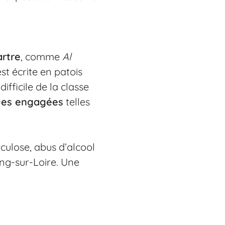
artre
, comme
Al
est écrite en patois
difficile de la classe
ues engagées
telles
rculose, abus d’alcool
ung-sur-Loire. Une