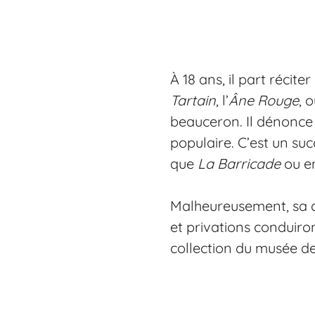
À 18 ans, il part récite
Tartain
, l’
Âne Rouge
, 
beauceron. Il dénonce le
populaire. C’est un su
que
La Barricade
ou e
Malheureusement, sa car
et privations conduiro
collection du musée de 