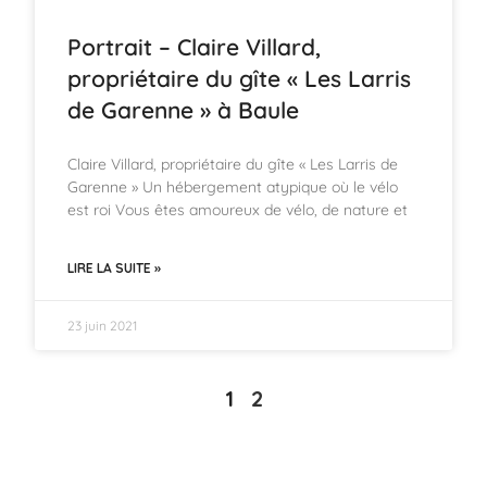
Portrait – Claire Villard,
propriétaire du gîte « Les Larris
de Garenne » à Baule
Claire Villard, propriétaire du gîte « Les Larris de
Garenne » Un hébergement atypique où le vélo
est roi Vous êtes amoureux de vélo, de nature et
LIRE LA SUITE »
23 juin 2021
1
2